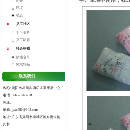
学、生活中使用，在
简介
环境
动态
义工社区
学习资料
义工动态
社会捐赠
捐赠名单
需求物品
联系我们
名称: 揭阳市星晨自闭症儿童康复中心
电话: 0663-8763238
热线:
邮箱: jyxc580@163.com
地址: 广东省揭阳市榕城区榕东街道梅
兜村